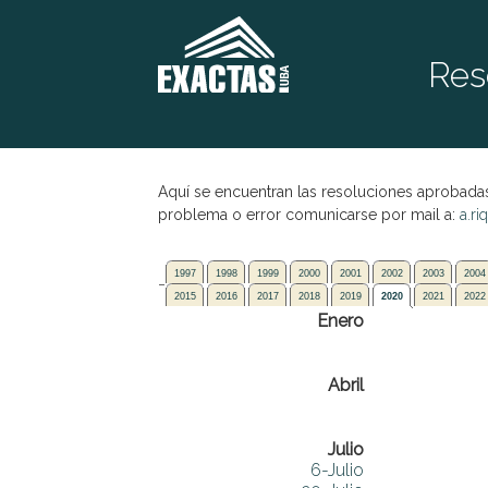
Res
Aquí se encuentran las resoluciones aprobadas
problema o error comunicarse por mail a:
a.r
1997
1998
1999
2000
2001
2002
2003
2004
2015
2016
2017
2018
2019
2020
2021
2022
Enero
Abril
Julio
6-Julio