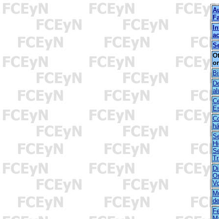
Au
F
I
a
Se
O
o
Bi
D
a
Ce
Es
C
há
Se
Hi
Se
Tr
Di
Or
Vo
Mu
d
Fe
M