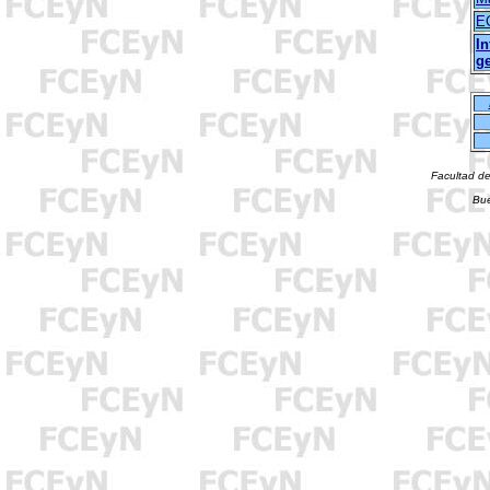
E
I
g
Facultad de
Bue